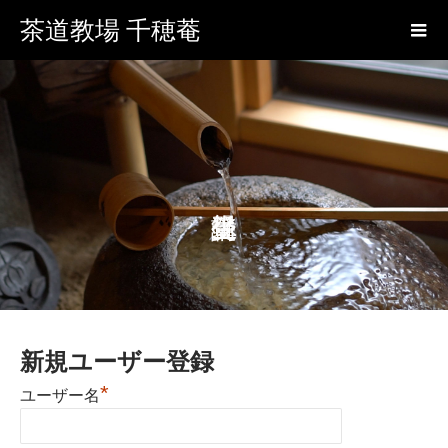
茶道教場 千穂菴
新規ユーザー登録
*
ユーザー名