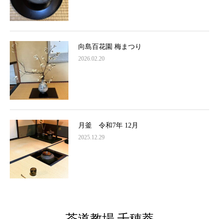
向島百花園 梅まつり
2026.02.20
月釜 令和7年 12月
2025.12.29
茶道教場 千穂菴